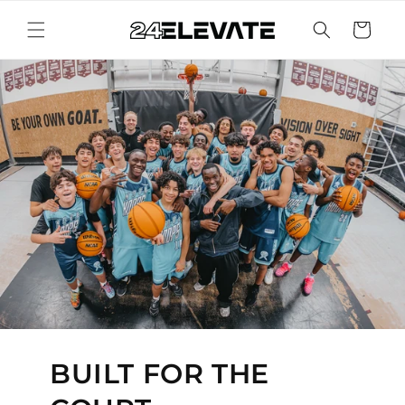
Meteen
naar de
Winkelwage
content
BUILT FOR THE