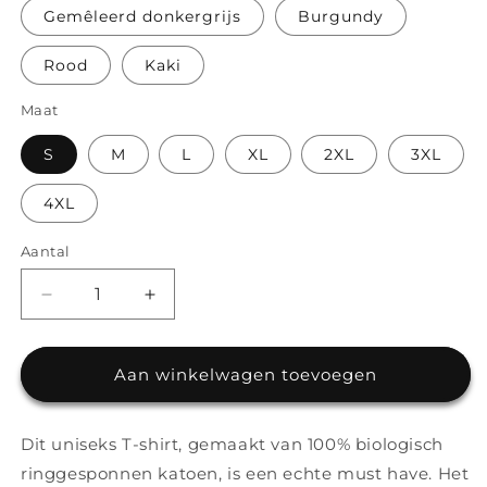
Gemêleerd donkergrijs
Burgundy
Rood
Kaki
Maat
S
M
L
XL
2XL
3XL
4XL
Aantal
Aantal
Aantal
Aantal
verlagen
verhogen
voor
voor
24elevate
24elevate
Aan winkelwagen toevoegen
-
-
Unisex
Unisex
T-
T-
Dit uniseks T-shirt, gemaakt van 100% biologisch
shirt
shirt
ringgesponnen katoen, is een echte must have. Het
van
van