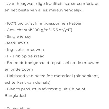
is van hoogwaardige kwaliteit, super comfortabel
biologisch
biologisch
katoen
katoen
en het beste van alles: milieuvriendelijk.
• 100% biologisch ringgesponnen katoen
• Gewicht stof: 180 g/m² (5,3 oz/yd²)
• Single jersey
• Medium fit
• Ingezette mouwen
• 1 × 1 rib op de kraag
• Breed dubbelgenaaid topstiksel op de mouwen
en onderzoom
• Halsband van hetzelfde materiaal (binnenkant,
achterkant van de hals)
• Blanco product is afkomstig uit China of
Bangladesh
• Traceability: