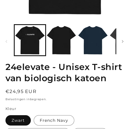
Media
M
1
2
openen
o
in
in
modaal
m
24elevate - Unisex T-shirt
van biologisch katoen
Normale
€24,95 EUR
prijs
Belastingen inbegrepen.
Kleur
Zwart
French Navy