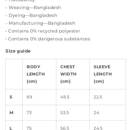
- Weaving—Bangladesh
- Dyeing—Bangladesh
- Manufacturing—Bangladesh
• Contains 0% recycled polyester
• Contains 0% dangerous substances
Size guide
BODY
CHEST
SLEEVE
LENGTH
WIDTH
LENGTH
(cm)
(cm)
(cm)
S
69
49.5
22.5
M
73
53.5
24
L
75
56.5
24.5